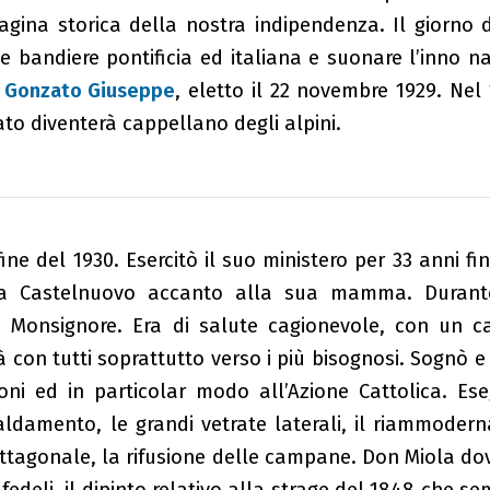
agina storica della nostra indipendenza. Il giorno d
le bandiere pontificia ed italiana e suonare l’inno n
.
Gonzato Giuseppe
, eletto il 22 novembre 1929. Nel 
ato diventerà cappellano degli alpini.
ne del 1930. Esercitò il suo ministero per 33 anni fin
 a Castelnuovo accanto alla sua mamma. Durante
 Monsignore. Era di salute cagionevole, con un c
 con tutti soprattutto verso i più bisognosi. Sognò e
ioni ed in particolar modo all’Azione Cattolica. Es
caldamento, le grandi vetrate laterali, il riammoder
ttagonale, la rifusione delle campane. Don Miola dov