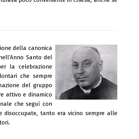
 sembrava poco conveniente in Chiesa; anche se
zione della canonica
 nell’Anno Santo del
er la celebrazione
olontari che sempre
rmazione del gruppo
re attivo e dinamico
enale che seguì con
ne disoccupate, tanto era vicino sempre alle
ori.