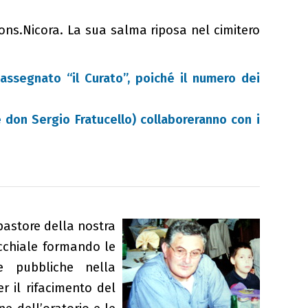
ons.Nicora. La sua salma riposa nel cimitero
assegnato “il Curato”, poiché il numero dei
e don Sergio Fratucello) collaboreranno con i
pastore della nostra
occhiale formando le
e pubbliche nella
r il rifacimento del