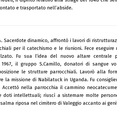
 fedeli, il dipinto relativo alla strage del 1848 che
ontato e trasportato nell’abside.
 Sacerdote dinamico, affrontò i lavori di ristruttura
hiali per il catechismo e le riunioni. Fece eseguire
lzato. Fu sua l’idea del nuovo altare centrale p
l 1967, il gruppo S.Camillo, donatori di sangue v
izione le strutture parrocchiali. Lavorò alla fo
e la missione di Nabilatuck in Uganda. Fu consiglie
. Accettò nella parrocchia il cammino neocatecum
 doti intellettuali; riuscì a sistemare molte perso
 salma riposa nel cimitero di Valeggio accanto ai genit