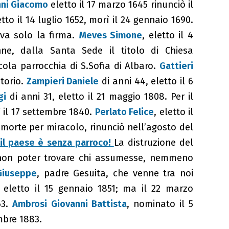
nni Giacomo
eletto il 17 marzo 1645 rinunciò il
etto il 14 luglio 1652, morì il 24 gennaio 1690.
rva solo la firma.
Meves Simone
, eletto il 4
ne, dalla Santa Sede il titolo di Chiesa
iccola parrocchia di S.Sofia di Albaro.
Gattieri
atorio.
Zampieri Daniele
di anni 44, eletto il 6
gi
di anni 31, eletto il 21 maggio 1808. Per il
 il 17 settembre 1840.
Perlato Felice
, eletto il
morte per miracolo, rinunciò nell’agosto del
 il paese è senza parroco!
La distruzione del
a non poter trovare chi assumesse, nemmeno
 Giuseppe
, padre Gesuita, che venne tra noi
, eletto il 15 gennaio 1851; ma il 22 marzo
63.
Ambrosi Giovanni Battista
, nominato il 5
embre 1883.