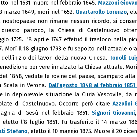
tto nel 1631 muore nel febbraio 1645.
Mazzoni Giova
 23 marzo 1649, morì nel 1652.
Quartarollo Lorenzo
, el
l nostropaese non rimane nessun ricordo, si conse
n questo parroco, la Chiesa di Castelnuovo otten
ggio 1725. L’8 aprile 1747 effetuò il trasloco nella p
7. Morì il 18 giugno 1793 e fu sepolto nell’attuale or
dell’inizio dei lavori della nuova Chiesa.
Tonolli Lui
nedizione per vere innalzato la Chiesa attuale. Morì
del 1848, vedute le rovine del paese, scampato alla 
la Scala in Verona.
Dall’agosto 1848 al febbraio 1851
se in deplorevole situazione la Curia Vescovile, d
olate di Castelnuovo. Occorre però citare
Azzalini
pagnia di Gesù nel febbraio 1851.
Signori Giovanni
 eletto l’8 luglio 1851. Fu trasferito il 14 marzo 18
ati Stefano
, eletto il 10 maggio 1875. Muore il 20 dic