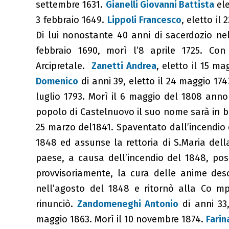
settembre 1631.
Gianelli
Giovanni Battista
ele
3 febbraio 1649.
Lippoli Francesco
, eletto il
Di lui nonostante 40 anni di sacerdozio ne
febbraio 1690, morì l’8 aprile 1725. Co
Arcipretale.
Zanetti Andrea
, eletto il 15 ma
Domenico
di anni 39, eletto il 24 maggio 174
luglio 1793. Morì il 6 maggio del 1808 anno 
popolo di Castelnuovo il suo nome sarà in be
25 marzo del1841. Spaventato dall’incendio 
1848 ed assunse la rettoria di S.Maria del
paese, a causa dell’incendio del 1848, po
provvisoriamente, la cura delle anime des
nell’agosto del 1848 e ritornò alla Co m
rinunciò.
Zandomeneghi Antonio
di anni 33,
maggio 1863. Morì il 10 novembre 1874.
Farin